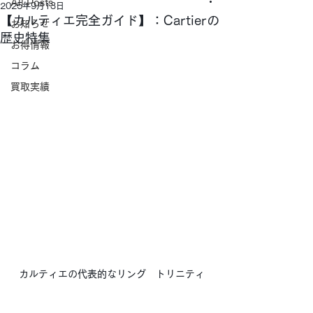
All Posts
2025年9月13日
【カルティエ完全ガイド】：Cartierの
お知らせ
歴史特集
お得情報
コラム
買取実績
カルティエの代表的なリング　トリニティ