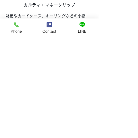
カルティエマネークリップ
財布やカードケース、キーリングなどの小物
も、カルティエならではの上品さが光ります。
ギフトとしても人気があり、ブランドの世界観
Phone
Contact
LINE
を手軽に楽しめるアイテムです。
第5章：カルティエ製品の買取ポイ
ント
カルティエは中古市場でも高い人気を誇るブラ
ンドです。買取を検討する際には、以下のポイ
ントを押さえておくと良いでしょう。
付属品の有無
：箱、保証書、証明書などが
揃っていると査定額が上がる傾向がありま
す。
状態の良さ
：傷や汚れが少ないほど高評価
になります。定期的なメンテナンスも重要
です。
人気モデルかどうか
：ラブブレスレットや