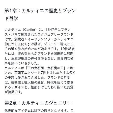
第1章：カルティエの歴史とブラン
ド哲学
カルティエ（Cartier）は、1847年にフラン
ス・パリで創業されたラグジュアリーブランド
です。創業者ルイ＝フランソワ・カルティエが
師匠から工房を引き継ぎ、ジュエリー職人とし
ての道を歩み始めたのが始まりです。19世紀後
半には、彼の孫たちがブランドを国際的に展開
し、王室御用達の称号を得るなど、世界的な名
声を築いていきました。
カルティエは「王の宝石商、宝石商の王」と称
され、英国王エドワード7世をはじめとする多く
の王族に愛されてきました。ブランドの哲学
は、芸術性と職人技の融合。時代を超えて愛さ
れるデザインと、細部までこだわり抜いた品質
が特徴です。
第2章：カルティエのジュエリー
代表的なアイテムは以下の通りとなります。こ