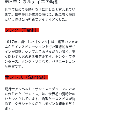
第3章：カルティエの時計
世界で初めて腕時計を世に出したと言われてい
ます。懐中時計が主流の時代に、腕に巻く時計
というのは当時斬新なアイディアでした。
タンク（Tank）
1917年に誕生した「タンク」は、戦車のフォル
ムからインスピレーションを得た直線的なデザ
インが特徴。シンプルでありながら力強く、男
女問わず人気のあるモデルです。タンク・フラ
ンセーズ、タンク・ソロなど、バリエーション
も豊富です。
サントス（Santos）
飛行士アルベルト・サントス＝デュモンのため
に作られた「サントス」は、世界初の腕時計の
ひとつとされています。角型ケースとビスが特
徴で、クラシックながらもモダンな印象を与え
ます。