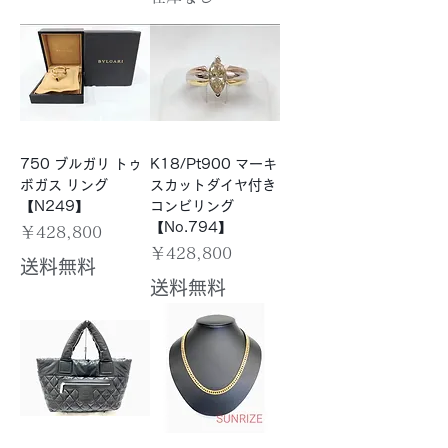
750 ブルガリ トゥ
K18/Pt900 マーキ
ボガス リング
スカットダイヤ付き
【N249】
コンビリング
【No.794】
価格
￥428,800
価格
￥428,800
送料無料
送料無料