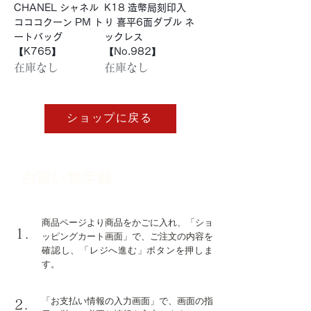
CHANEL シャネル
K18 造幣局刻印入
コココクーン PM ト
り 喜平6面ダブル ネ
ートバッグ
ックレス
【K765】
【No.982】
在庫なし
在庫なし
ショップに戻る
お買い物手順
商品ページより商品をかごに入れ、「ショ
1.
ッピングカート画面」で、ご注文の内容を
確認し、「レジへ進む」ボタンを押しま
す。
「お支払い情報の入力画面」で、画面の指
2.