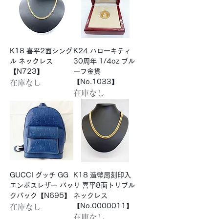
K18 喜平2面シング
K24 ハローキティ
ル ネックレス
30周年 1/4oz プル
【N723】
ーフ金貨
【No.1033】
在庫なし
在庫なし
GUCCI グッチ GG
K18 造幣局刻印入
エンボスレザー バッ
り 喜平8面トリプル
クパック【N695】
ネックレス
【No.0000011】
在庫なし
在庫なし