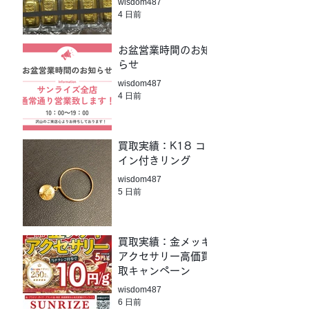
wisdom487
4 日前
お盆営業時間のお知
らせ
wisdom487
4 日前
買取実績：K18 コ
イン付きリング
wisdom487
5 日前
買取実績：金メッキ
アクセサリー高価買
取キャンペーン
wisdom487
6 日前