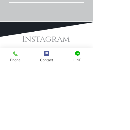
Instagram
​心きらめく憧れのジュエリー・ブランド
グッズを随時更新！お気に入りを見つけ
Phone
Contact
LINE
てください
Instagram
@sunrizeogikubo