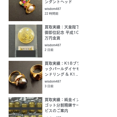
ンダントヘッド
wisdom487
22 時間前
買取実績：天皇陛下
御即位記念 平成10
万円金貨
wisdom487
2 日前
買取実績：K18ブラ
ックパールダイヤモ
ンドリング & K18
コブラモチーフリン
wisdom487
グ
3 日前
買取実績：純金イン
ゴット分割精錬サー
ビスのご案内