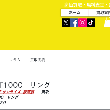
高価買取・無料査定・
ホーム
買取案
コラム
買取実績
T1000 リング
ZE サンライズ  荻窪店
　　買取
00　リング
2月