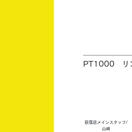
PT1000　
荻窪店メインスタッフ/
山﨑