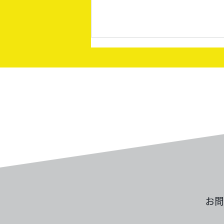
買取実績：田中貴金属 イン
ゴッド
お問