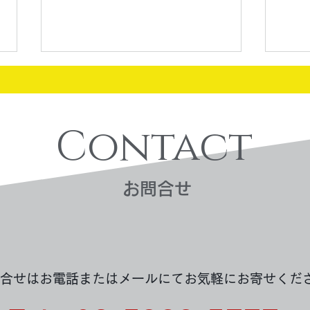
Contact
買取
​お問合せ
買取実績：80円切手/50円切
手・バラシート
合せはお電話またはメールにてお気軽にお寄せくだ