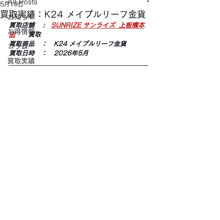
All Posts
5月19日
買取実績：K24 メイプルリーフ金貨
お知らせ
買取店舗 　:　
SUNRIZE サンライズ  上板橋本
お得情報
店
　　買取
買取商品　：　K24 メイプルリーフ金貨
コラム
買取日時　：　2026年5月
買取実績