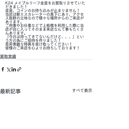
K24 メイプルリーフ金貨をお買取りさせていた
だきました！
金貨、コインのお持ち込みが止まりません！
当店は駅エスカレーターの真下にあり、アクセ
ス抜群の立地なので様々な場所からのご来店が
あります。
ご用事やお仕事などで上板橋を利用した際に当
店が目に入ってそのまま来店なんて事もたくさ
んあります。
『今日は持ってきてないんだけど、、、』とい
う方の為にご招待を作りました！
是非素敵な特典を受け取ってください！
皆様のご来店を心よりお待ちしております！
買取実績
すべて表示
最新記事