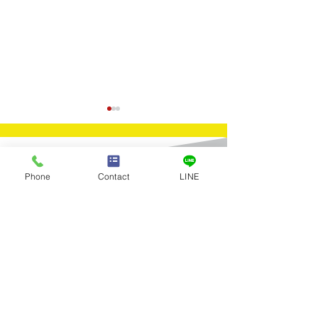
Contact
Phone
Contact
LINE
​お問合せ
買取実績：キャンペーン
買取実績：K24
お問合せはお電話またはメールに
てお気軽にお寄せください。
告知
ィーン金貨 ハ
Tel：03-5922-5777
全店舗 営業時間／10:00～19:00 年中無休