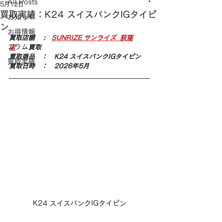
All Posts
5月12日
買取実績：K24 スイスバンクIGタイピ
お知らせ
ン
お得情報
買取店舗 　:　
SUNRIZE サンライズ  荻窪
コラム
店
　　買取
買取商品　：　K24 スイスバンクIGタイピン
買取実績
買取日時　：　2026年5月
K24 スイスバンクIGタイピン