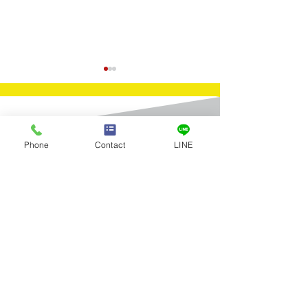
Contact
Phone
Contact
LINE
​お問合せ
買取実績：銀製品 シルバ
買取実績：ROL
お問合せはお電話またはメールに
てお気軽にお寄せください。
ー SV925
トジャスト サ
ド 16263
Tel：03-5922-5777
全店舗 営業時間／10:00～19:00 年中無休
メールお問合せ