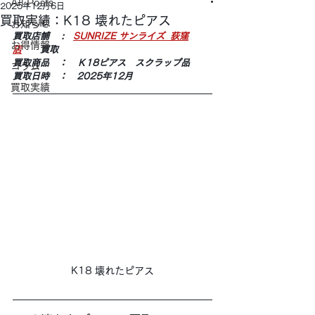
All Posts
2025年12月6日
買取実績：K18 壊れたピアス
お知らせ
買取店舗 　:　
SUNRIZE サンライズ  荻窪
お得情報
店
　　買取
買取商品　：　Ｋ18ピアス　スクラップ品　
コラム
買取日時　：　2025年12月
買取実績
K18 壊れたピアス