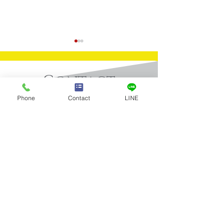
Contact
​お問合せ
Phone
Contact
LINE
買取実績：Ｋ24パンダ金
買取実績：プラ
お問合せはお電話またはメールに
てお気軽にお寄せください。
貨
ゴッド100ｇ
Tel：03-5922-5777
全店舗 営業時間／10:00～19:00 年中無休
メールお問合せ