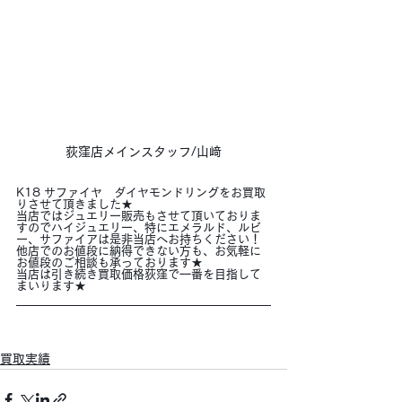
荻窪店メインスタッフ/山﨑
K18 サファイヤ　ダイヤモンドリングをお買取
りさせて頂きました★
当店ではジュエリー販売もさせて頂いておりま
すのでハイジュエリー、特にエメラルド、ルビ
ー、サファイアは是非当店へお持ちください！
他店でのお値段に納得できない方も、お気軽に
お値段のご相談も承っております★
当店は引き続き買取価格荻窪で一番を目指して
まいります★
買取実績