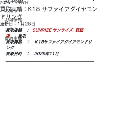
All Posts
2025年12月7日
買取実績：K18 サファイアダイヤモン
お知らせ
ドリング
お得情報
更新日：
1月28日
コラム
買取店舗 　:　
SUNRIZE サンライズ  荻窪
店
　　買取
買取実績
買取商品　：　Ｋ18サファイアダイアモンドリ
ング　
買取日時　：　2025年11月