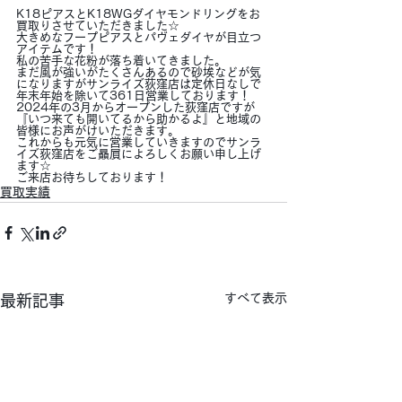
K18ピアスとK18WGダイヤモンドリングをお
買取りさせていただきました☆
大きめなフープピアスとパヴェダイヤが目立つ
アイテムです！
私の苦手な花粉が落ち着いてきました。
まだ風が強いがたくさんあるので砂埃などが気
になりますがサンライズ荻窪店は定休日なしで
年末年始を除いて361日営業しております！
2024年の3月からオープンした荻窪店ですが
『いつ来ても開いてるから助かるよ』と地域の
皆様にお声がけいただきます。
これからも元気に営業していきますのでサンラ
イズ荻窪店をご贔屓によろしくお願い申し上げ
ます☆
ご来店お待ちしております！
買取実績
すべて表示
最新記事