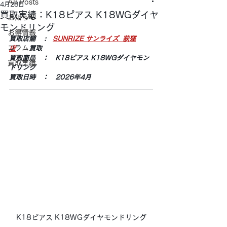
All Posts
4月28日
買取実績：K18ピアス K18WGダイヤ
お知らせ
モンドリング
お得情報
買取店舗 　:　
SUNRIZE サンライズ  荻窪
コラム
店
　　買取
買取商品　：　K18ピアス K18WGダイヤモン
買取実績
ドリング
買取日時　：　2026年4月
K18ピアス K18WGダイヤモンドリング