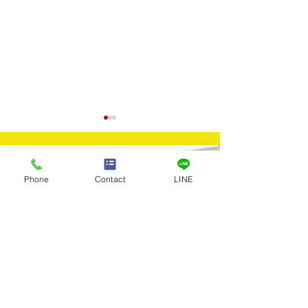
Contact
Phone
Contact
LINE
​お問合せ
買取実績：Pt900リング
買取実績：Pt9
お問合せはお電話またはメールに
てお気軽にお寄せください。
インリング
Tel：03-5922-5777