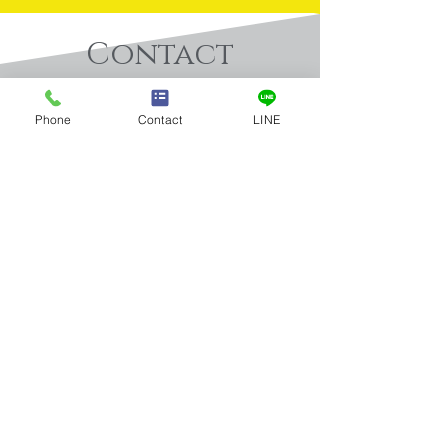
Contact
​お問合せ
Phone
Contact
LINE
買取実績：ビール共通券
買取実績：K18
お問合せはお電話またはメールに
てお気軽にお寄せください。
びん２本 633ｍｌ
リーネックレス
＆ダイヤ
Tel：03-5922-5777
全店舗 営業時間／10:00～19:00 年中無休
メールお問合せ
店舗案内