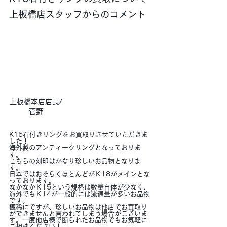
上板橋店スタッフからのコメント
上板橋本店店長/
菅野
K15石付きリングをお買取りさせていただきま
した！
海外製のアンティークリングとなっておりま
す。
こちらの刻印はかなり珍しいお品物となりま
す。
日本ではおそらくほとんどがＫ18がメインとな
っております。
なかなかＫ15という規格は数量自体が少なく、
海外でもＫ14が一般的には流通量が多いお品物
です。
極稀にですが、珍しいお品物は他店でお買取り
ができませんと言われてしまう場合がございま
す。一度他店様で断られたお品物でもお気軽に
ご相談ください！