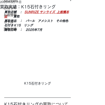
All Posts
2025年8月11日
買取実績：K15石付きリング
お知らせ
買取店舗 　:　
SUNRIZE サンライズ  上板橋本
お得情報
店
　　買取
買取商品　：　パール　アメシスト　その他色
コラム
石付きＫ15　リング
買取実績
買取日時　：　2025年7月
K15石付きリング
K15石付きリングの
買取について