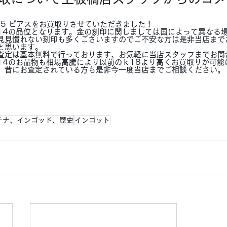
85 ピアスをお買取りさせていただきました！
14の品位となります。金の刻印に関しましては国によって異なる
見見慣れない刻印も多くございますのでご不安な方は是非当店まで
と思います。
査定は基本無料で行っております、お気軽に当店スタッフまでお問
14のお品物も相場高騰により以前のｋ18より高くお買取りが可能
。昔にお査定されている方も是非今一度当店までご相談ください。
チナ、インゴッド、歴史
インゴット