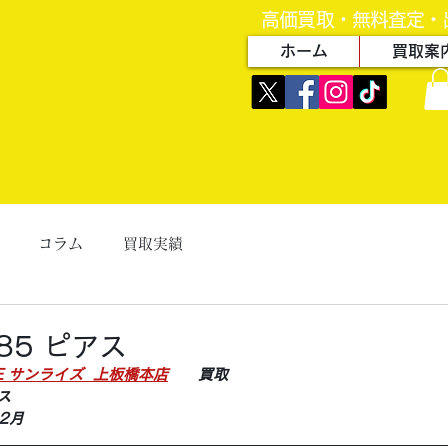
高価買取・無料査定・
ホーム
買取案
コラム
買取実績
85 ピアス
ZE サンライズ  上板橋本店
　　買取
ス
2月