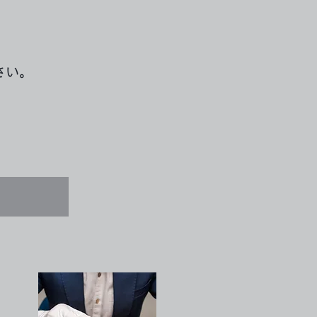
さい。
す