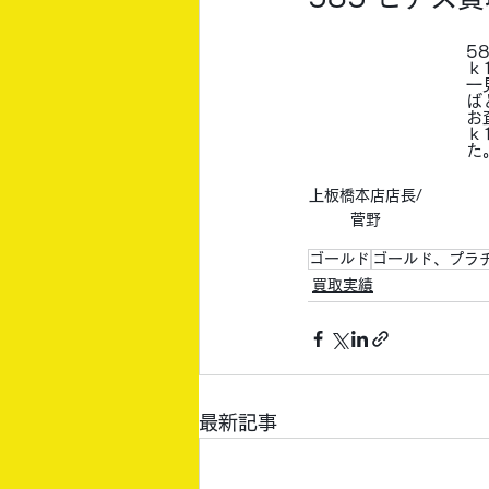
5
ｋ
一
ば
お
ｋ
た
上板橋本店店長/
菅野
ゴールド
ゴールド、プラ
買取実績
最新記事