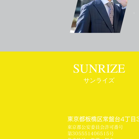
SUNRIZE
サンライズ
東京都板橋区常盤台4丁目3
東京都公安委員会許可番号
第305551406515号