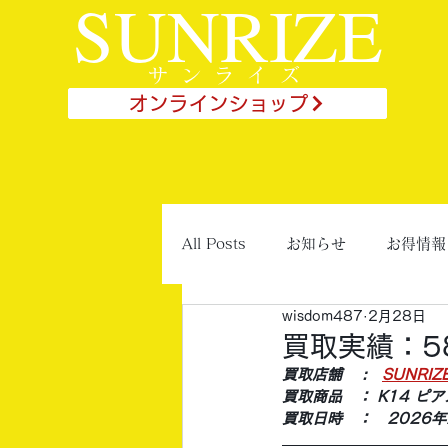
SUNRIZE
サンライズ
オンラインショップ
All Posts
お知らせ
お得情報
wisdom487
2月28日
買取実績：5
買取店舗 　:　
SUNRI
買取商品　： K14 ピア
買取日時　：　2026年