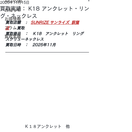
All Posts
2025年11月15日
買取実績： K18 アンクレット・リン
お知らせ
グ・ネックレス
お得情報
買取店舗 　:　
SUNRIZE サンライズ  荻窪
コラム
店
　　買取
買取商品　：　Ｋ18　アンクレット　リング　
買取実績
スクリューネックレス
買取日時　：　2025年11月
Ｋ１８アンクレット　他