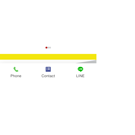
Contact
Phone
Contact
LINE
​お問合せ
買取実績：Ｋ24印台スク
買取実績：Ｋ2
お問合せはお電話またはメールに
てお気軽にお寄せください。
ラップ
貨
Tel：03-5922-5777
全店舗 営業時間／10:00～19:00 年中無休