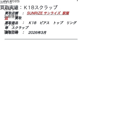
All Posts
3月21日
買取実績：Ｋ18スクラップ
お知らせ
買取店舗 　:　
SUNRIZE サンライズ  荻窪
お得情報
店
　　買取
買取商品　：　Ｋ18　ピアス　トップ　リング
コラム
等　スクラップ
買取実績
買取日時　：　2026年3月