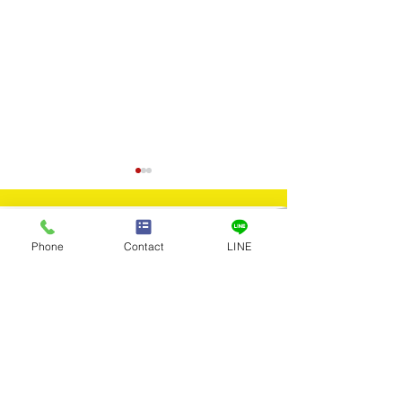
Contact
Phone
Contact
LINE
​お問合せ
買取実績：昭和61年10
買取実績：Ｋ1
お問合せはお電話またはメールに
てお気軽にお寄せください。
万円金貨
リング
Tel：03-5922-5777