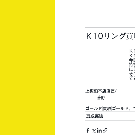
Ｋ10リング
Ｋ
Ｋ
今
特
に
そ
て
上板橋本店店長/
菅野
ゴールド
買取
ゴールド、
買取実績