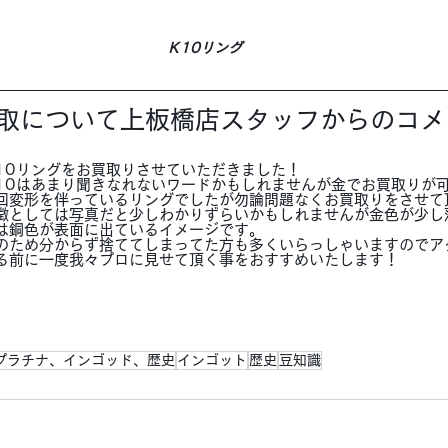
Ｋ10リング
買取について上板橋店スタッフからのコメ
10リングをお買取りさせていただきました！
10はあまり聞きなれないワードかもしれませんが金でお買取りが
回変形を伴っているリングでしたが勿論問題なくお買取りをさせて
徴としては写真だと少しわかりずらいかもしれませんが金色が少し
は銅色が表面に出ているイメージです。
のため分からず捨ててしまってた方も多くいらっしゃいますのでア
る前に一度我々プロに見せて頂く事をおすすめいたします！
プラチナ、インゴッド、歴史
インゴット
歴史
豆知識