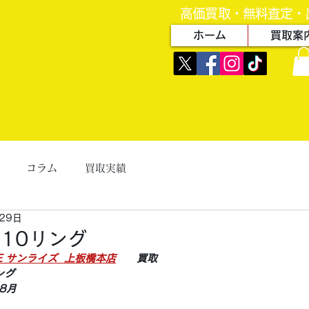
高価買取・無料査定・
ホーム
買取案
コラム
買取実績
29日
10リング
ZE サンライズ  上板橋本店
　　買取
ング
8月