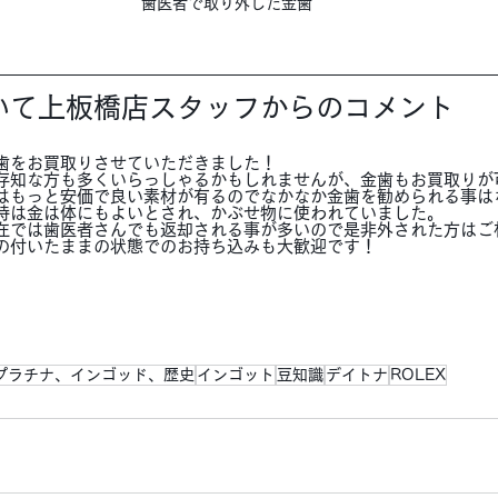
歯医者で取り外した金歯
いて上板橋店スタッフからのコメント
歯をお買取りさせていただきました！
存知な方も多くいらっしゃるかもしれませんが、金歯もお買取りが
はもっと安価で良い素材が有るのでなかなか金歯を勧められる事は
時は金は体にもよいとされ、かぶせ物に使われていました。
在では歯医者さんでも返却される事が多いので是非外された方はご
の付いたままの状態でのお持ち込みも大歓迎です！
プラチナ、インゴッド、歴史
インゴット
豆知識
デイトナ
ROLEX