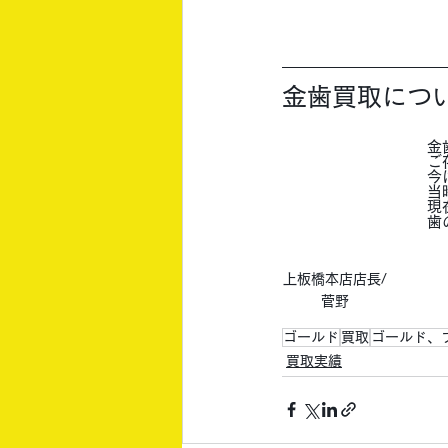
金歯買取につ
金
ご
今
当
現
歯
上板橋本店店長/
菅野
ゴールド
買取
ゴールド、
買取実績