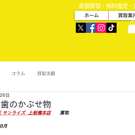
高価買取・無料査定・
ホーム
買取案
コラム
買取実績
26日
金歯のかぶせ物
ZE サンライズ  上板橋本店
　　買取
8月