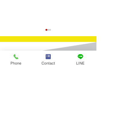
Contact
Phone
Contact
LINE
​お問合せ
買取実績：天然石色石付
買取実績：イタ
お問合せはお電話またはメールに
てお気軽にお寄せください。
きリングメレダイヤ付き
（ＩＴＡＬＹ）
レット・アクセ
Tel：03-5922-5777
K18/K14
全店舗 営業時間／10:00～19:00 年中無休
メールお問合せ