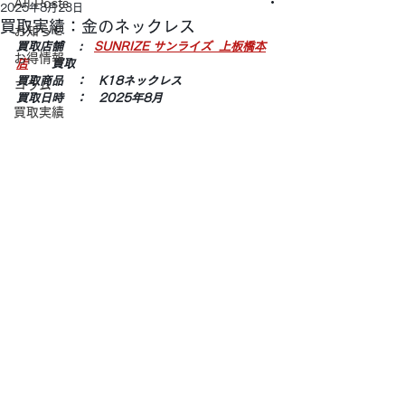
All Posts
2025年8月23日
買取実績：金のネックレス
お知らせ
買取店舗 　:　
SUNRIZE サンライズ  上板橋本
お得情報
店
　　買取
買取商品　：　K18ネックレス
コラム
買取日時　：　2025年8月
買取実績