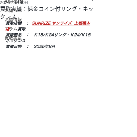
All Posts
2025年8月30日
買取実績：純金コイン付リング・ネッ
お知らせ
クレス
お得情報
買取店舗 　:　
SUNRIZE サンライズ  上板橋本
コラム
店
　　買取
買取商品　：　Ｋ18/Ｋ24リング・Ｋ24/Ｋ18
買取実績
ネックレス
買取日時　：　2025年8月