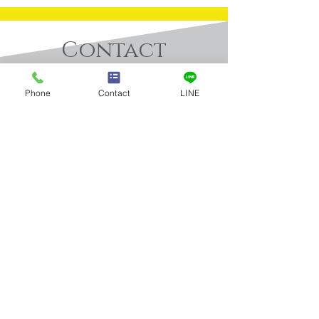
Contact
​お問合せ
Phone
Contact
LINE
買取実績：750ティファ
買取実績：オリ
お問合せはお電話またはメールに
てお気軽にお寄せください。
ニードットクロスネック
記念メダル（Ｋ
レス
Tel：03-5922-5777
全店舗 営業時間／10:00～19:00 年中無休
メールお問合せ
店舗案内