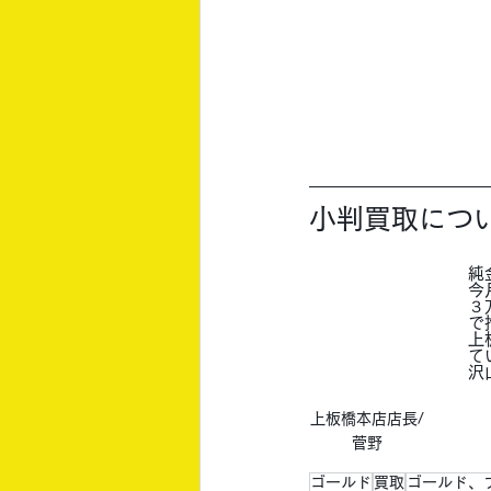
小判買取につ
純
今
３
で
上
て
沢
上板橋本店店長/
菅野
ゴールド
買取
ゴールド、