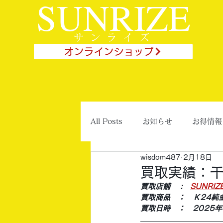
SUNRIZE
サンライズ
オンラインショップ
All Posts
お知らせ
お得情報
wisdom487
2月18日
買取実績：干
買取店舗 　:　
SUNRI
買取商品　：　Ｋ24純
買取日時　：　2025年