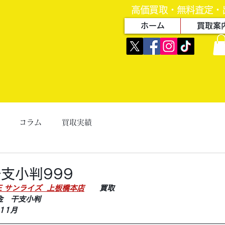
高価買取・無料査定・
ホーム
買取案
コラム
買取実績
支小判999
ZE サンライズ  上板橋本店
　　買取
金　干支小判
11月