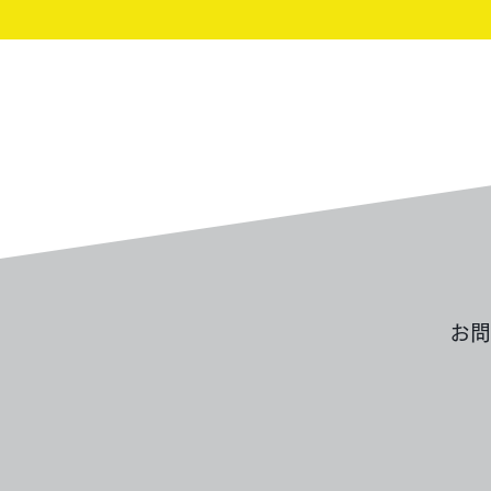
買取実績：リバティ金貨
1987
お問