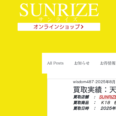
SUNRIZE
サンライズ
オンラインショップ
All Posts
お知らせ
お得情報
wisdom487
2025年8月
買取実績：
買取店舗 　:　
SUNRI
買取商品　：　
Ｋ18　
買取日時　：　2025年