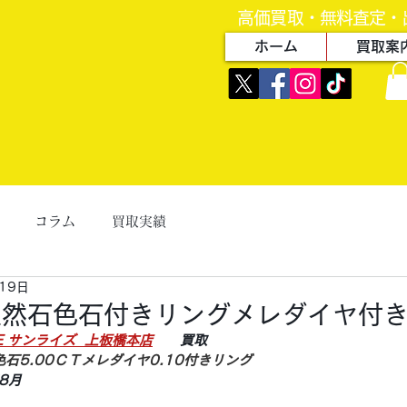
高価買取・無料査定・
ホーム
買取案
コラム
買取実績
19日
天然石色石付きリングメレダイヤ付
ZE サンライズ  上板橋本店
　　買取
色石5.00ＣＴメレダイヤ0.10付きリング
8月