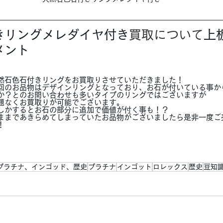
きリングメレダイヤ付き
買取について
上
メント
然石色石付きリングをお買取りさせていただきました！
回のお品物はデザインリングとなっており、お石が付いている事か
か？とのお問い合わせも多いタイプのリングではございますが
題なくお買取りが可能でございます。
しかするとお石の部分に追加で価値が付く事も！？
ままであきらめてしまっていたお品物がございましたら是非一度ご
！
プラチナ、インゴッド、歴史
プラチナ
インゴット
ロレックス
歴史
豆知