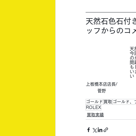
天然石色石付
ッフからのコ
天
今
の
問
も
い
い
上板橋本店店長/
菅野
ゴールド
買取
ゴールド、
ROLEX
買取実績