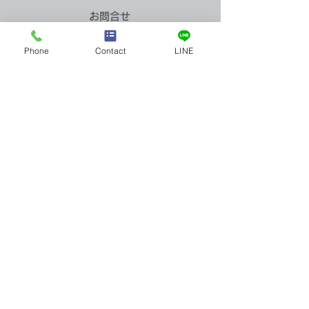
​お問合せ
買取実績：万年筆の先端
Phone
Contact
LINE
買取実績：K10
お問合せはお電話またはメールに
てお気軽にお寄せください。
ゴールドネック
Tel：03-5922-5777
全店舗 営業時間／10:00～19:00 年中無休
メールお問合せ
店舗案内