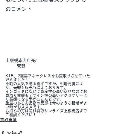
のコメント
上板橋本店店長/
菅野
K18、2面喜平ネックレスをお買取りさせていた
だきました！
不動の人気を誇る喜平ですが、相場高騰によ
り、売却も販売も増えております。
インゴッドに次いで資産性の高い商品なのでお
買取り金額もデザイン性の高いアクセサリーよ
り高額になる事がほとんどです。
重量のあるお品物の売却は今のような相場がよ
い時がおススメです。
お持ちの方は是非買取サンライズ上板橋店まで
ご相談ください！
買取実績