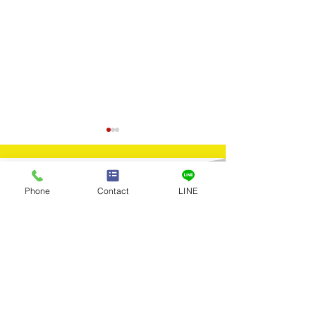
Contact
Phone
Contact
LINE
​お問合せ
買取実績：リバティ金貨
買取実績：金の
お問合せはお電話またはメールに
てお気軽にお寄せください。
1987
リー（遺品整理
Tel：03-5922-5777