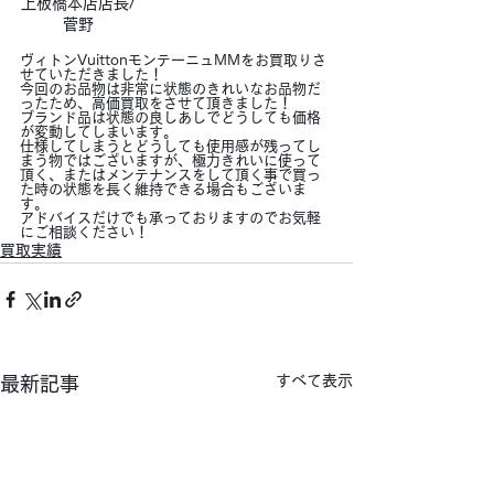
上板橋本店店長/
菅野
ヴィトンVuittonモンテーニュMMをお買取りさ
せていただきました！
今回のお品物は非常に状態のきれいなお品物だ
ったため、高価買取をさせて頂きました！
ブランド品は状態の良しあしでどうしても価格
が変動してしまいます。
仕様してしまうとどうしても使用感が残ってし
まう物ではございますが、極力きれいに使って
頂く、またはメンテナンスをして頂く事で買っ
た時の状態を長く維持できる場合もございま
す。
アドバイスだけでも承っておりますのでお気軽
にご相談ください！
買取実績
すべて表示
最新記事