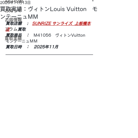
All Posts
2025年11月13日
買取実績：ヴィトンLouis Vuitton モ
お知らせ
ンテーニュMM
お得情報
買取店舗 　:　
SUNRIZE サンライズ  上板橋本
コラム
店
　　買取
買取商品　：　
M41056　ヴィトンVuitton　
買取実績
モンテーニュＭＭ
買取日時　：　2025年11月