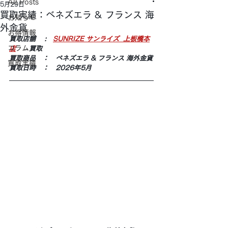
All Posts
5月29日
買取実績：ベネズエラ & フランス 海
お知らせ
外金貨
お得情報
買取店舗 　:　
SUNRIZE サンライズ  上板橋本
コラム
店
　　買取
買取商品　：　ベネズエラ & フランス 海外金貨
買取実績
買取日時　：　2026年5月