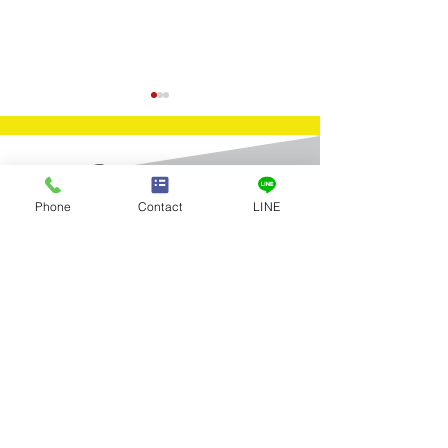
Contact
Phone
Contact
LINE
​お問合せ
買取実績：K18 Pt900
買取実績：金メ
お問合せはお電話またはメールに
てお気軽にお寄せください。
Pt850 ネックレス&リン
セサリー高価買
グ
ペーンの告知
Tel：03-5922-5777
全店舗 営業時間／10:00～19:00 年中無休
メールお問合せ