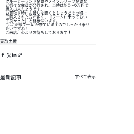
クルーガーランド金貨やメイプルリーフ金貨な
ど様々な金貨が発行され、当時は約5～6万円で
購入出来たようです。
お買取り時にお話しを聞くとちょうどその頃に
ご購入された方が多く、『ブームに乗っておい
て良かった』と皆様仰います。
今は“売却ブーム”が来ていますのでしっかり乗り
たいですね！
ご来店、心よりお待ちしております！
買取実績
すべて表示
最新記事