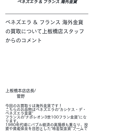
ベネズエラ & フランス 海外金貨
ベネズエラ & フランス 海外金貨
の買取について上板橋店スタッフ
からのコメント
上板橋本店店長/
菅野
今回のお買取りは海外金貨です！
こちらのお品物はベネズエラの“カシケス・デ・
ベネズエラ金貨”
フランスの“ナポレオン3世100フラン金貨”にな
ります。
1980年代頃にバブル経済の高揚感も重なり、投
資や資産保全を目的とした“地金型金貨”ブームで