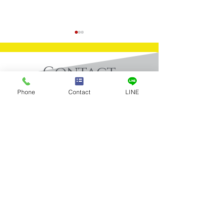
Contact
​お問合せ
Phone
Contact
LINE
買取実績：Ｋ24パンダ金
買取実績：プラ
お問合せはお電話またはメールに
てお気軽にお寄せください。
貨
ゴッド100ｇ
Tel：03-5922-5777
全店舗 営業時間／10:00～19:00 年中無休
メールお問合せ
店舗案内