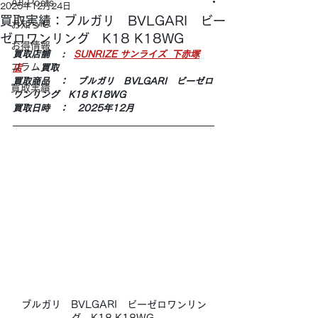
All Posts
2025年12月24日
買取実績：ブルガリ BVLGARI ビー
お知らせ
ゼロワンリング K18 K18WG
お得情報
買取店舗 　:　
SUNRIZE サンライズ  下赤塚
コラム
店
　　買取
買取商品　：　ブルガリ　BVLGARI　ビーゼロ
買取実績
ワンリング　K18 K18WG 
買取日時　：　2025年12月
ブルガリ　BVLGARI　ビーゼロワンリン
グ　K18 K18WG 