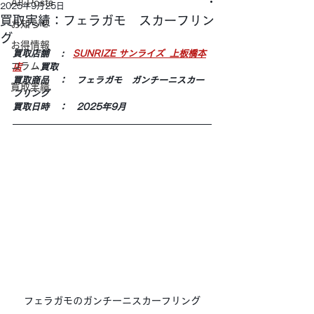
All Posts
2025年9月25日
買取実績：フェラガモ スカーフリン
お知らせ
グ
お得情報
買取店舗 　:　
SUNRIZE サンライズ  上板橋本
コラム
店
　　買取
買取商品　：　フェラガモ　ガンチーニスカー
買取実績
フリング
買取日時　：　2025年9月
フェラガモのガンチーニスカーフリング