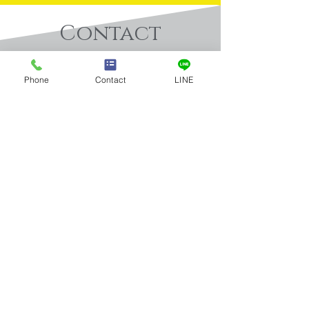
Contact
​お問合せ
Phone
Contact
LINE
買取実績：金のアクセサ
買取実績：カルテ
お問合せはお電話またはメールに
てお気軽にお寄せください。
リー（遺品整理）
Ｃ マネークリ
Tel：03-5922-5777
全店舗 営業時間／10:00～19:00 年中無休
メールお問合せ
店舗案内