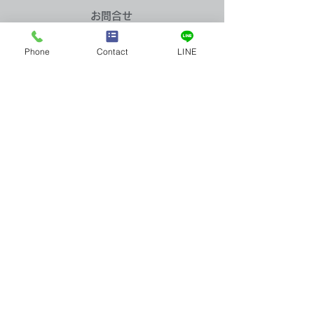
​お問合せ
Phone
Contact
LINE
買取実績：ビール共通券
買取実績：K18
お問合せはお電話またはメールに
てお気軽にお寄せください。
びん２本 633ｍｌ
リーネックレス
＆ダイヤ
Tel：03-5922-5777
全店舗 営業時間／10:00～19:00 年中無休
メールお問合せ
店舗案内