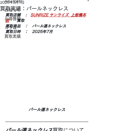
All Posts
2025年8月1日
買取実績：パールネックレス
お知らせ
買取店舗 　:　
SUNRIZE サンライズ  上板橋本
お得情報
店
　　買取
買取商品　：　パール連ネックレス
コラム
買取日時　：　2025年7月
買取実績
パール連ネックレス
パール連ネックレス
買取について