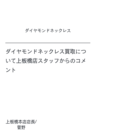
ダイヤモンドネックレス
ダイヤモンドネックレス買取につ
いて上板橋店スタッフからのコメ
ント
上板橋本店店長/
菅野