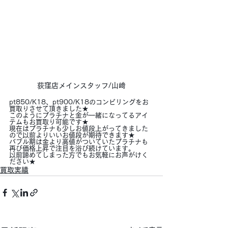
荻窪店メインスタッフ/山﨑
pt850/K18、pt900/K18のコンビリングをお
買取りさせて頂きました★
このようにプラチナと金が一緒になってるアイ
テムもお買取り可能です★
現在はプラチナも少しお値段上がってきました
ので以前よりいいお値段が期待できます★
バブル期は金より高値がついていたプラチナも
再び価格上昇で注目を浴び続けています。
以前諦めてしまった方でもお気軽にお声がけく
ださい★
買取実績