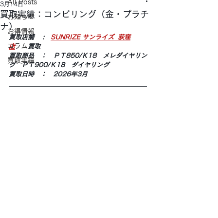
All Posts
3月14日
買取実績：コンビリング（金・プラチ
お知らせ
ナ）
お得情報
買取店舗 　:　
SUNRIZE サンライズ  荻窪
コラム
店
　　買取
買取商品　：　ＰＴ850/Ｋ18　メレダイヤリン
買取実績
グ　ＰＴ900/Ｋ18　ダイヤリング
買取日時　：　2026年3月