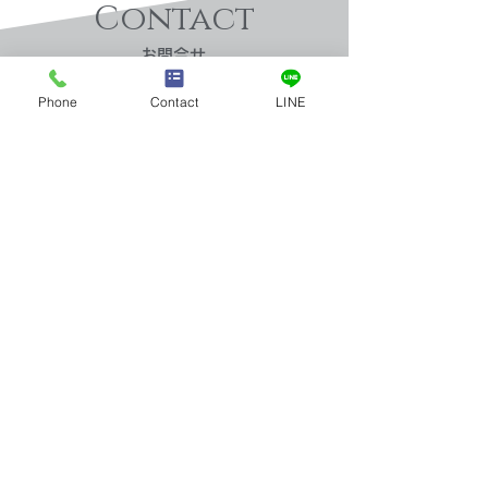
Contact
​お問合せ
Phone
Contact
LINE
買取実績：リバティ金貨
買取実績：金の
お問合せはお電話またはメールに
てお気軽にお寄せください。
1987
リー（遺品整理
Tel：03-5922-5777
全店舗 営業時間／10:00～19:00 年中無休
メールお問合せ
店舗案内