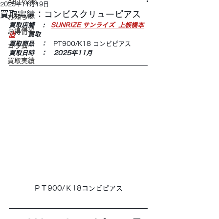
All Posts
2025年11月19日
買取実績：コンビスクリューピアス
お知らせ
買取店舗 　:　
SUNRIZE サンライズ  上板橋本
お得情報
店
　　買取
買取商品　：　
PT900/K18 コンビピアス
コラム
買取日時　：　2025年11月
買取実績
ＰＴ900/Ｋ18コンビピアス