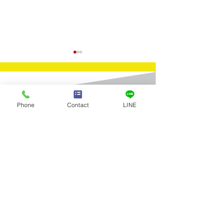
Contact
Phone
Contact
LINE
​お問合せ
買取実績：フェラガモ
買取実績：歯
お問合せはお電話またはメールに
てお気軽にお寄せください。
スカーフリング
純金
Tel：03-5922-5777
全店舗 営業時間／10:00～19:00 年中無休
メールお問合せ