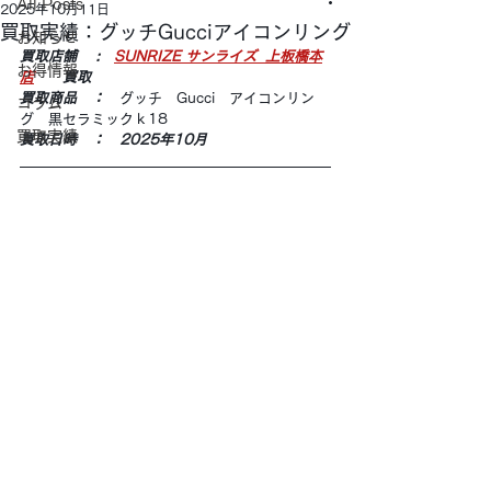
All Posts
2025年10月11日
買取実績：グッチGucciアイコンリング
お知らせ
買取店舗 　:　
SUNRIZE サンライズ  上板橋本
お得情報
店
　　買取
買取商品　：　
グッチ　Gucci　アイコンリン
コラム
グ　黒セラミックｋ18
買取実績
買取日時　：　2025年10月