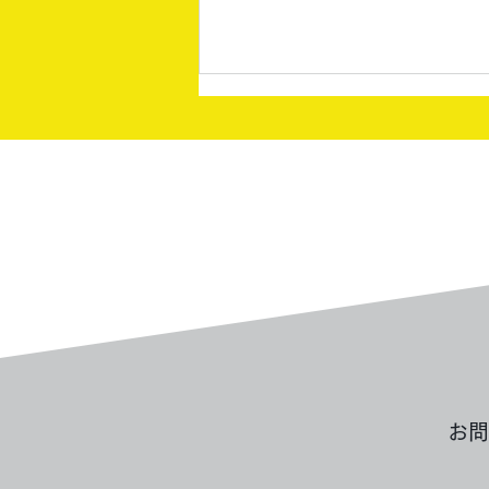
買取実績：80円切手/50円切
手・バラシート
お問