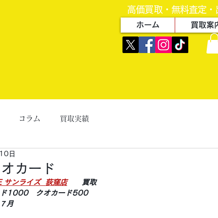
高価買取・無料査定・
ホーム
買取案
コラム
買取実績
10日
クオカード
ZE サンライズ  荻窪店
　　買取
ド1000　クオカード500　
年７月