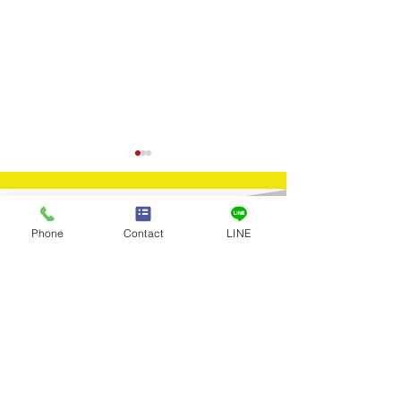
Contact
Phone
Contact
LINE
​お問合せ
買取実績：金のアクセサ
買取実績：カルテ
お問合せはお電話またはメールに
てお気軽にお寄せください。
リー（遺品整理）
Ｃ マネークリ
Tel：03-5922-5777