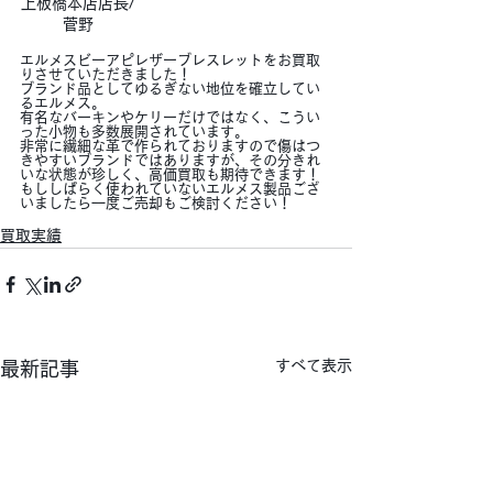
上板橋本店店長/
菅野
エルメスビーアピレザーブレスレットをお買取
りさせていただきました！
ブランド品としてゆるぎない地位を確立してい
るエルメス。
有名なバーキンやケリーだけではなく、こうい
った小物も多数展開されています。
非常に繊細な革で作られておりますので傷はつ
きやすいブランドではありますが、その分きれ
いな状態が珍しく、高価買取も期待できます！
もししばらく使われていないエルメス製品ござ
いましたら一度ご売却もご検討ください！
買取実績
すべて表示
最新記事