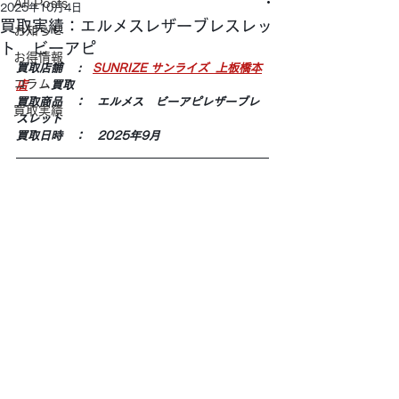
All Posts
2025年10月4日
買取実績：エルメスレザーブレスレッ
お知らせ
ト ビーアピ
お得情報
買取店舗 　:　
SUNRIZE サンライズ  上板橋本
コラム
店
　　買取
買取商品　：　エルメス　ビーアピレザーブレ
買取実績
スレット
買取日時　：　2025年9月