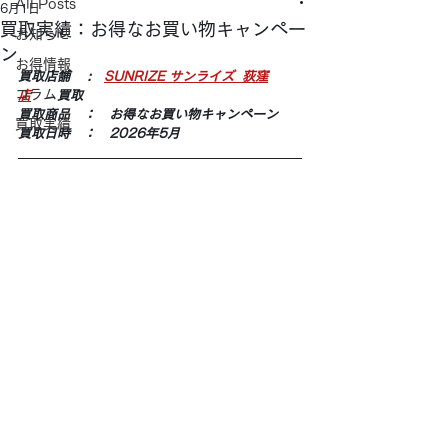
All Posts
6月1日
買取実績：お得なお買い物キャンペー
お知らせ
ン
お得情報
買取店舗 　:　
SUNRIZE サンライズ  荻窪
コラム
店
　　買取
買取商品　：　お得なお買い物キャンペーン
買取実績
買取日時　：　2026年5月