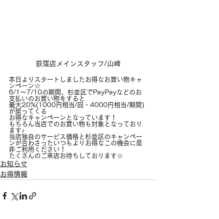
荻窪店メインスタッフ/山﨑
本日よりスタートしましたお得なお買い物キャ
ンペーン☆
6/1～7/10の期間、杉並区でPayPayなどのお
支払いのお買い物をすると
最大20%(1000円相当/回・4000円相当/期間)
が戻ってくる
お得なキャンペーンとなっています！
もちろん当店でのお買い物も対象となっており
ます♪
当店独自のサービス価格と杉並区のキャンペー
ンが合わさったいつもよりお得なこの機会に是
非ご利用ください！
たくさんのご来店お待ちしております☆
お知らせ
お得情報