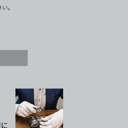
さい。
す
理に