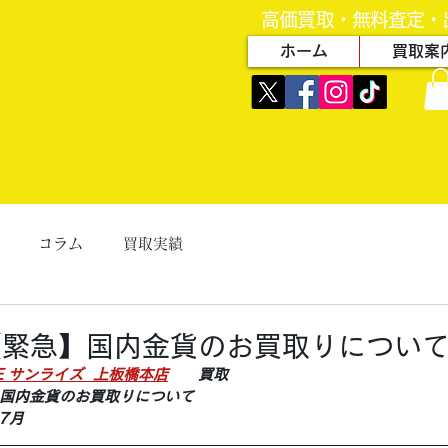
高価買取・無料査定・
ホーム
買取案
コラム
買取実績
【緊急】国内金貨のお買取りについ
ZE サンライズ  上板橋本店
　　買取
国内金貨のお買取りについて
7月