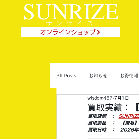
SUNRIZE
サンライズ
オンラインショップ
All Posts
お知らせ
お得情報
wisdom487
7月1日
買取実績：
買取店舗 　:　
SUNRI
買取商品　：　【緊急】
買取日時　：　2026年