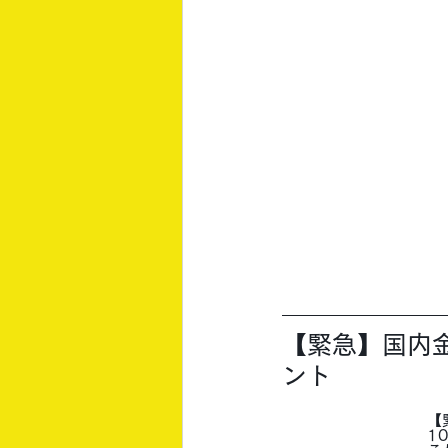
【緊急】国内
ント
【
1