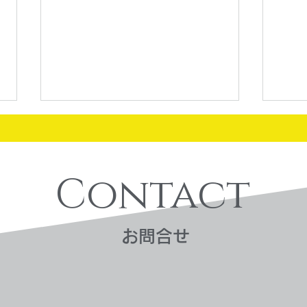
Contact
​お問合せ
買取
買取実績：K18 切れたロー
プリング